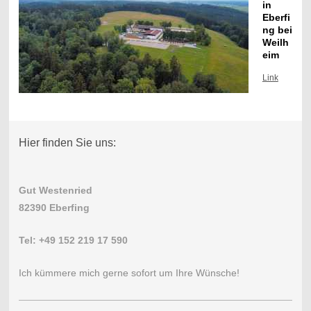
in
Eberfi
ng bei
Weilh
eim
Link
Hier finden Sie uns:
Gut Westenried
82390 Eberfing
Tel: +49 152 219 17 590
Ich kümmere mich gerne sofort um Ihre Wünsche!