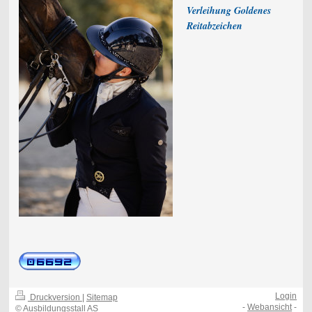
Verleihung Goldenes
Reitabzeichen
Login
Druckversion
|
Sitemap
-
Webansicht
-
© Ausbildungsstall AS